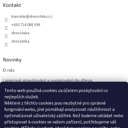
Kontakt
kancelar
@
drevoteka.cz
+420 724 088 599
drevoteka
drevoteka
Novinky
O nás
Laserové gravírování a vypalování do dřeva
Tento web používá cookies za účelem poskytování co
Proč jíst z přírodních dřevěných talířů: Ekologická a Stylová
Volba
nejlepších služeb.
Některé z těchto cookies jsou nezbytné pro správné
fungování webu, jiné pomáhají analyzovat návštěvnost a
optimalizovat uživatelský zážitek. Než budeme ukládat nebo
přistupovat k cookies ve vašem zařízení, potřebujeme váš