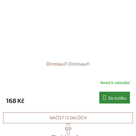
Dinosauři
Dinosauři
Ihned k odeslání
Do košíku
168 Kč
NAČÍST 12 DALŠÍCH
S
1
3
t
O
r