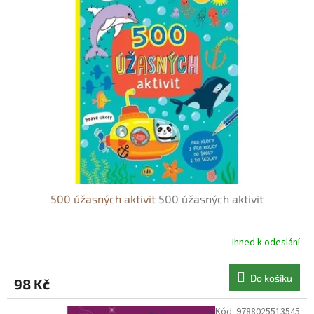
500 úžasných aktivit
500 úžasných aktivit
Ihned k odeslání
Do košíku
98 Kč
Kód:
9788025513545