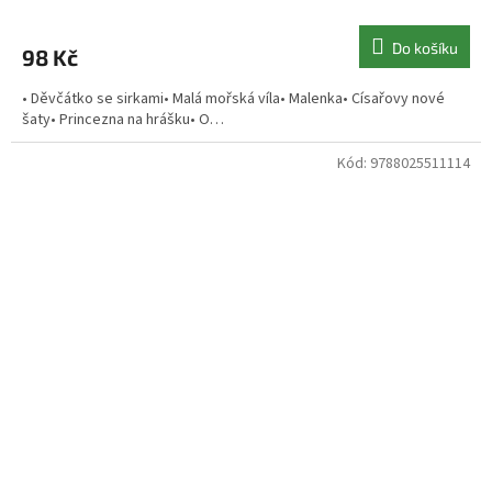
Do košíku
98 Kč
• Děvčátko se sirkami• Malá mořská víla• Malenka• Císařovy nové
šaty• Princezna na hrášku• O…
Kód:
9788025511114