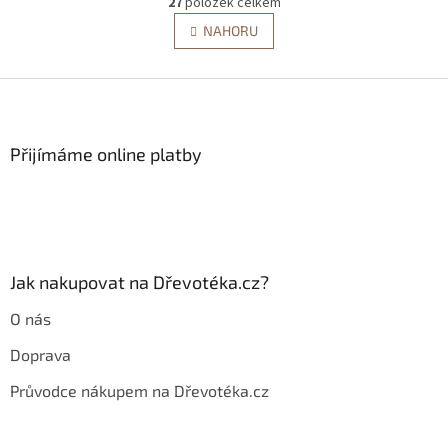
27
položek celkem
v
á
l
NAHORU
n
á
k
d
o
v
Z
a
á
c
á
n
í
p
í
p
a
Přijímáme online platby
r
t
v
í
k
y
v
ý
p
Jak nakupovat na Dřevotéka.cz?
i
s
O nás
u
Doprava
Průvodce nákupem na Dřevotéka.cz