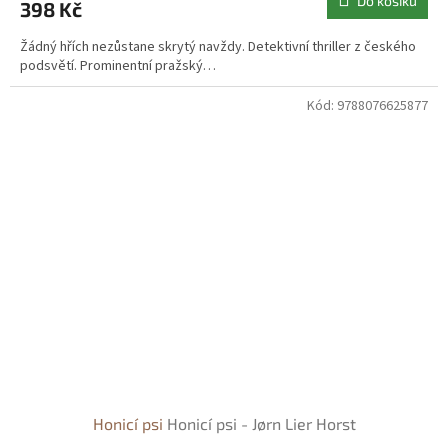
Do košíku
398 Kč
Žádný hřích nezůstane skrytý navždy. Detektivní thriller z českého
podsvětí. Prominentní pražský…
Kód:
9788076625877
Honicí psi
Honicí psi - Jørn Lier Horst