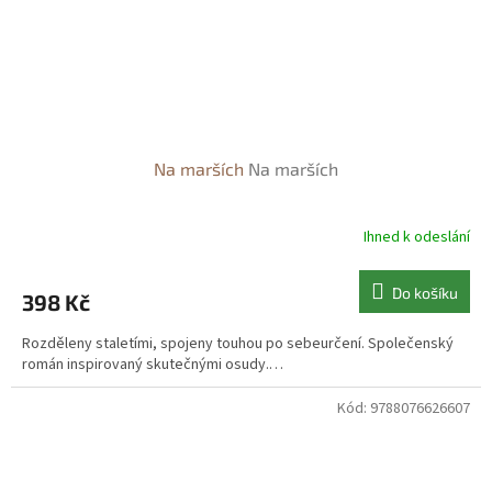
Na marších
Na marších
Ihned k odeslání
Do košíku
398 Kč
Rozděleny staletími, spojeny touhou po sebeurčení. Společenský
román inspirovaný skutečnými osudy.…
Kód:
9788076626607