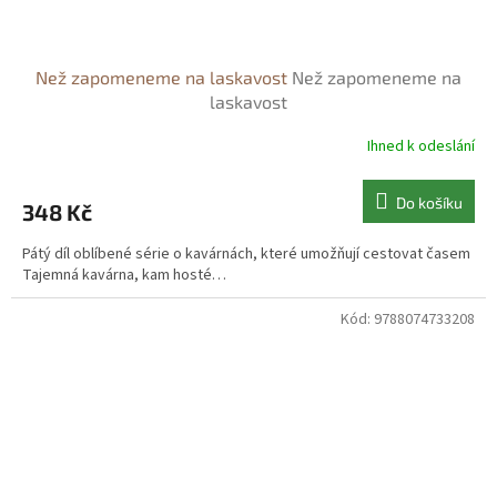
Než zapomeneme na laskavost
Než zapomeneme na
laskavost
Ihned k odeslání
Do košíku
348 Kč
Pátý díl oblíbené série o kavárnách, které umožňují cestovat časem
Tajemná kavárna, kam hosté…
Kód:
9788074733208