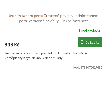
Jedním tahem pera: Ztracené povídky
Jedním tahem
pera: Ztracené povídky - Terry Pratchett
Ihned k odeslání
Do košíku
398 Kč
Ilustrovaná sbírka raných povídek od legendárního tvůrce
Zeměplochy Kdysi dávno, v dobách, kdy…
Kód:
9788076627635