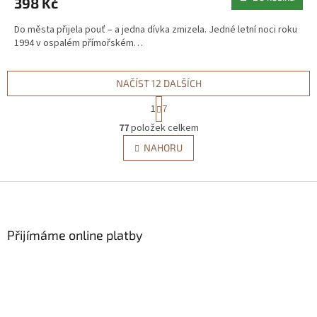
398 Kč
Do města přijela pouť – a jedna dívka zmizela. Jedné letní noci roku
1994 v ospalém přímořském…
NAČÍST 12 DALŠÍCH
S
1
7
t
O
r
77
položek celkem
v
á
l
NAHORU
n
á
k
d
o
v
Z
a
á
c
á
n
í
p
í
p
a
Přijímáme online platby
r
t
v
í
k
y
v
ý