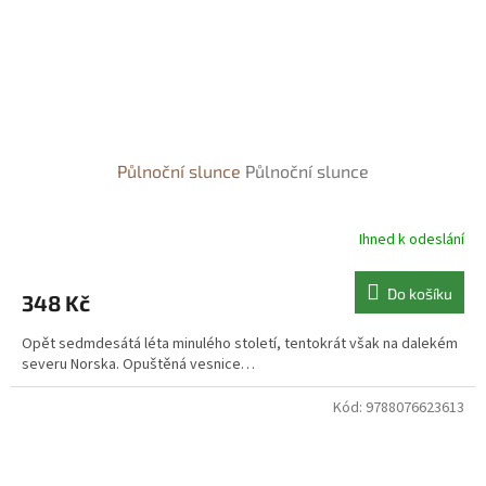
Půlnoční slunce
Půlnoční slunce
Ihned k odeslání
Do košíku
348 Kč
Opět sedmdesátá léta minulého století, tentokrát však na dalekém
severu Norska. Opuštěná vesnice…
Kód:
9788076623613