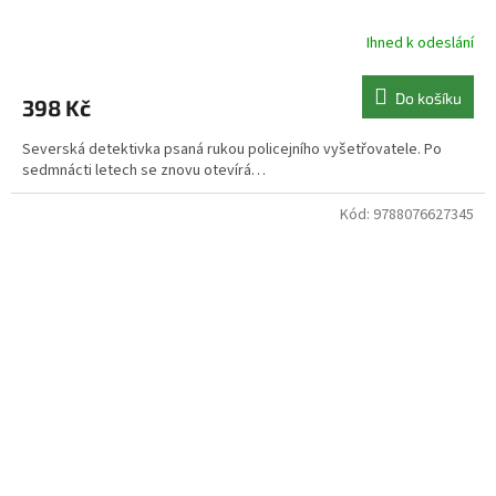
Ihned k odeslání
Do košíku
398 Kč
Severská detektivka psaná rukou policejního vyšetřovatele. Po
sedmnácti letech se znovu otevírá…
Kód:
9788076627345