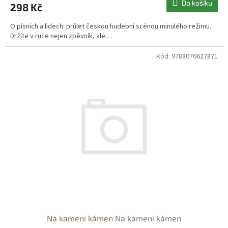
Do košíku
298 Kč
O písních a lidech: průlet českou hudební scénou minulého režimu.
Držíte v ruce nejen zpěvník, ale…
Kód:
9788076627871
Na kameni kámen
Na kameni kámen