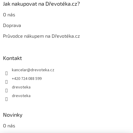
p
Jak nakupovat na Dřevotéka.cz?
i
s
O nás
u
Doprava
Průvodce nákupem na Dřevotéka.cz
Kontakt
kancelar
@
drevoteka.cz
+420 724 088 599
drevoteka
drevoteka
Novinky
O nás