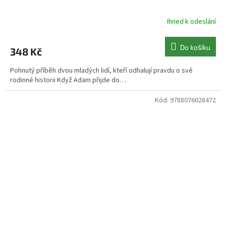
Ihned k odeslání
Do košíku
348 Kč
Pohnutý příběh dvou mladých lidí, kteří odhalují pravdu o své
rodinné historii Když Adam přijde do…
Kód:
9788076628472