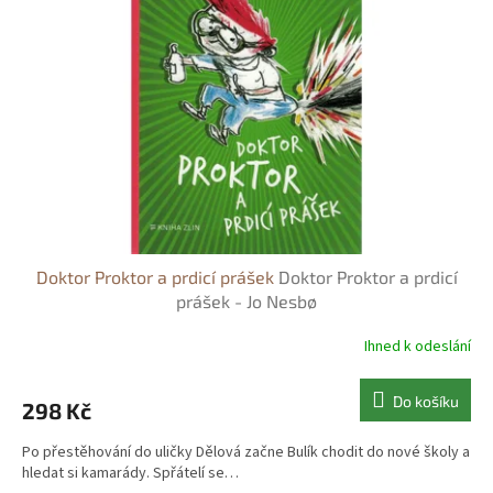
s
o
p
d
r
u
o
k
d
t
u
ů
k
t
ů
Doktor Proktor a prdicí prášek
Doktor Proktor a prdicí
prášek - Jo Nesbø
Ihned k odeslání
Do košíku
298 Kč
Po přestěhování do uličky Dělová začne Bulík chodit do nové školy a
hledat si kamarády. Spřátelí se…