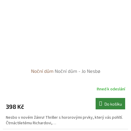
Noční dům
Noční dům - Jo Nesbø
Ihned k odeslání
Do košíku
398 Kč
Nesbo v novém žánru! Thriller s hororovými prvky, který vás pohltí.
Čtrnáctiletému Richardovi,…