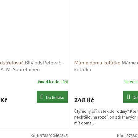
odstřelovač
Bílý odstřelovač -
Máme doma koťátko
Máme 
 A. M. Saarelainen
koťátko
Ihned k odeslání
Ihned k
Do košíku
Do
 Kč
248 Kč
Čtyřnohý přírustek do rodiny? Kter
nechtělo, na rozdíl od zdráhavých 
mít doma…
Kód:
9788020464545
Kód:
97880