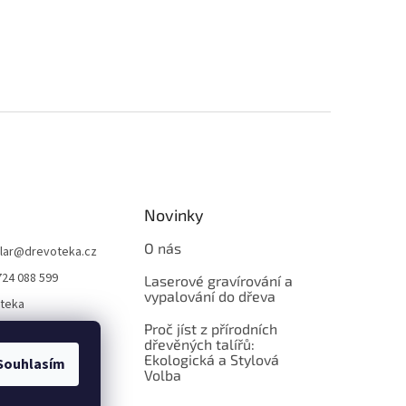
Novinky
O nás
lar
@
drevoteka.cz
724 088 599
Laserové gravírování a
vypalování do dřeva
teka
Proč jíst z přírodních
teka
dřevěných talířů:
Ekologická a Stylová
Souhlasím
Volba