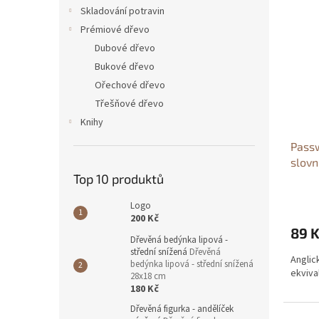
n
ý
í
Skladování potravin
e
p
p
Prémiové dřevo
l
i
r
Dubové dřevo
s
o
Bukové dřevo
p
d
Ořechové dřevo
r
u
o
k
Třešňové dřevo
d
t
Knihy
u
ů
Passw
k
slovn
t
Top 10 produktů
Passw
ů
slovn
Logo
200 Kč
89 
Dřevěná bedýnka lipová -
střední snížená
Dřevěná
Anglic
bedýnka lipová - střední snížená
ekviva
28x18 cm
180 Kč
Dřevěná figurka - andělíček