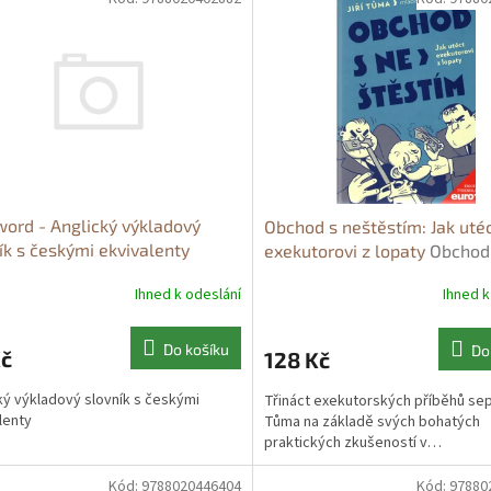
ord - Anglický výkladový
Obchod s neštěstím: Jak uté
ík s českými ekvivalenty
exekutorovi z lopaty
Obchod
ord - Anglický výkladový
neštěstím: Jak utéct exekuto
Ihned k odeslání
Ihned k
ík s českými ekvivalenty
lopaty - Jiří Tůma
Do košíku
Do
Kč
128 Kč
ký výkladový slovník s českými
Třináct exekutorských příběhů seps
lenty
Tůma na základě svých bohatých
praktických zkušeností v…
Kód:
9788020446404
Kód:
97880