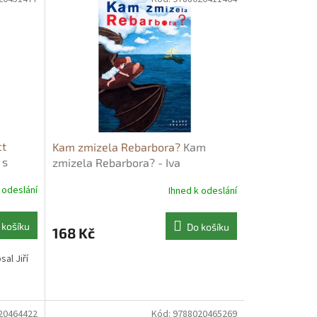
ct
Kam zmizela Rebarbora?
Kam
 s
zmizela Rebarbora? - Iva
rovi z
Procházková
 odeslání
Ihned k odeslání
 košíku
Do košíku
168 Kč
al Jiří
20464422
Kód:
9788020465269