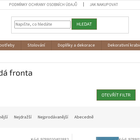
PODMÍNKY OCHRANY OSOBNÍCH ÚDAJŮ
JAK NAKUPOVAT
HLEDAT
potřeby
Stolování
Doplňky a dekorace
Dekorativní krab
dá fronta
OTEVŘÍT FILTR
nější
Nejdražší
Nejprodávanější
Abecedně
Kód:
9788020402882
Kód:
97880