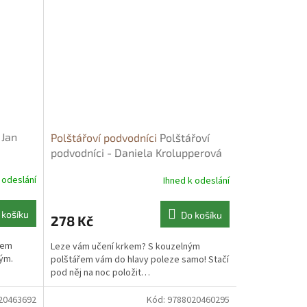
 Jan
Polštářoví podvodníci
Polštářoví
podvodníci - Daniela Krolupperová
 odeslání
Ihned k odeslání
 košíku
Do košíku
278 Kč
nem
Leze vám učení krkem? S kouzelným
hým.
polštářem vám do hlavy poleze samo! Stačí
pod něj na noc položit…
20463692
Kód:
9788020460295