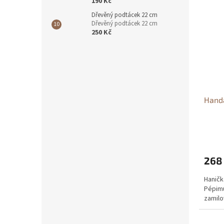
190 Kč
Dřevěný podtácek 22 cm
Dřevěný podtácek 22 cm
250 Kč
Hand
268
Haničk
Pépimu
zamilo