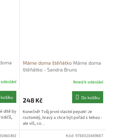
doma
Máme doma štěňátko
Máme doma
štěňátko - Sandra Bruns
 odeslání
Ihned k odeslání
 košíku
Do košíku
248 Kč
é dítě by
Konečně! Tvůj první vlastní pejsek! Je
rodičů,
roztomilý, hravý a chce být pořád s tebou -
ale víš, co…
20463463
Kód:
9788020449887