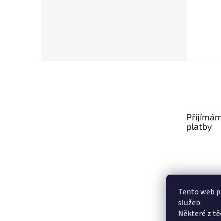
Z
á
p
a
t
Přijímám
í
platby
Tento web po
služeb.
Některé z tě