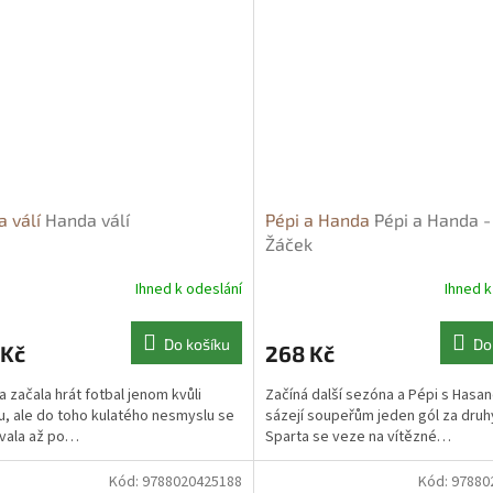
a válí
Handa válí
Pépi a Handa
Pépi a Handa -
Žáček
Ihned k odeslání
Ihned k
Do košíku
Do
 Kč
268 Kč
a začala hrát fotbal jenom kvůli
Začíná další sezóna a Pépi s Hasa
, ale do toho kulatého nesmyslu se
sázejí soupeřům jeden gól za dru
vala až po…
Sparta se veze na vítězné…
Kód:
9788020425188
Kód:
97880