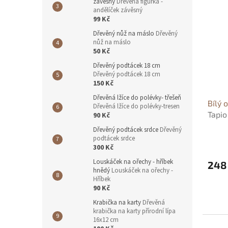
závěsný
Dřevěná figurka -
andělíček závěsný
99 Kč
Dřevěný nůž na máslo
Dřevěný
nůž na máslo
50 Kč
Dřevěný podtácek 18 cm
Dřevěný podtácek 18 cm
150 Kč
Dřevěná lžíce do polévky- třešeň
Bílý 
Dřevěná lžíce do polévky-tresen
Tapio
90 Kč
Dřevěný podtácek srdce
Dřevěný
podtácek srdce
300 Kč
Louskáček na ořechy - hříbek
248
hnědý
Louskáček na ořechy -
Hříbek
90 Kč
Krabička na karty
Dřevěná
krabička na karty přírodní lípa
16x12 cm