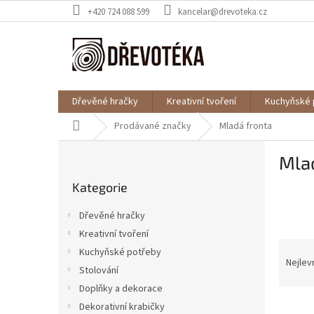
Přejít
+420 724 088 599
kancelar@drevoteka.cz
na
obsah
Dřevěné hračky
Kreativní tvoření
Kuchyňské 
Domů
Prodávané značky
Mladá fronta
P
Mla
o
Přeskočit
s
Kategorie
kategorie
t
r
Dřevěné hračky
a
Kreativní tvoření
n
Ř
Kuchyňské potřeby
n
a
Nejlev
í
Stolování
z
p
Doplňky a dekorace
e
a
V
n
Dekorativní krabičky