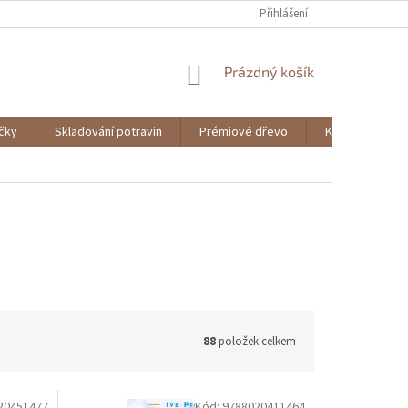
Přihlášení
NÁKUPNÍ
Prázdný košík
KOŠÍK
ičky
Skladování potravin
Prémiové dřevo
Knihy
88
položek celkem
20451477
Kód:
9788020411464