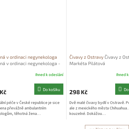
ná v ordinaci negynekologa
Čivavy z Ostravy
Čivavy z Os
ná v ordinaci negynekologa -
Markéta Pilátová
a Vavřinková
Ihned k odeslání
Ihned k
Do košíku
Do
 Kč
298 Kč
ální péče v České republice je sice
Dvě malé čivavy bydlí v Ostravě. P
zena převážně ambulantním
ale z mexického města Chihuahua. 
ologům, těhotná žena…
kouzelné. Dokážou…