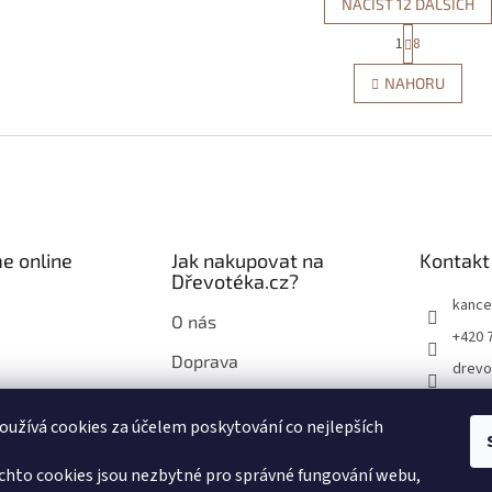
NAČÍST 12 DALŠÍCH
S
1
8
O
t
r
v
NAHORU
á
l
n
á
k
d
o
a
v
c
á
í
n
p
í
r
e online
Jak nakupovat na
Kontakt
v
Dřevotéka.cz?
k
y
kance
O nás
v
+420 
ý
Doprava
p
drevo
i
Průvodce nákupem na
drevo
s
Dřevotéka.cz
užívá cookies za účelem poskytování co nejlepších
u
chto cookies jsou nezbytné pro správné fungování webu,