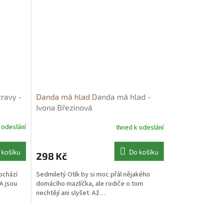
travy -
Danda má hlad
Danda má hlad -
Ivona Březinová
 odeslání
Ihned k odeslání
 košíku
Do košíku
298 Kč
ochází
Sedmiletý Otík by si moc přál nějakého
A jsou
domácího mazlíčka, ale rodiče o tom
nechtějí ani slyšet. Až…