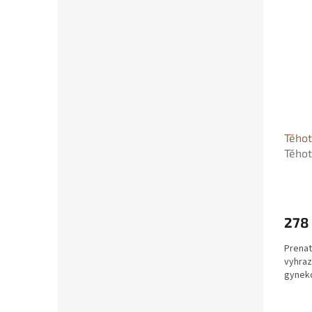
Těhot
Těhot
Blank
278
Prenat
vyhra
gynek