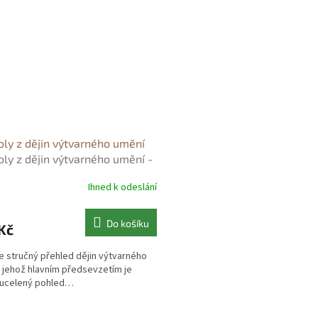
oly z dějin výtvarného umění
oly z dějin výtvarného umění -
mír Prokop
Ihned k odeslání
Do košíku
Kč
je stručný přehled dějin výtvarného
 jehož hlavním předsevzetím je
 ucelený pohled…
O