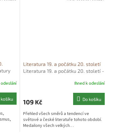
0.
Literatura 19. a počátku 20. století
atury
Literatura 19. a počátku 20. století -
Vladimír Prokop
 odeslání
Ihned k odeslání
 košíku
Do košíku
109 Kč
s,
Přehled všech směrů a tendencí ve
ismus,
světové a české literatuře tohoto období.
Medailony všech velkých…