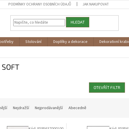
PODMÍNKY OCHRANY OSOBNÍCH ÚDAJŮ
JAK NAKUPOVAT
HLEDAT
potřeby
Stolování
Doplňky a dekorace
Dekorativní krab
. SOFT
OTEVŘÍT FILTR
nější
Nejdražší
Nejprodávanější
Abecedně
Kód:
8595637000100
Kód:
85956