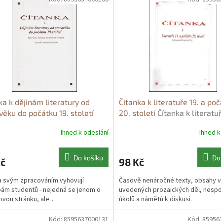
ka k dějinám literatury od
Čítanka k literatuře 19. a po
věku do počátku 19. století
20. století
Čítanka k literatuř
ka k dějinám literatury od
počátku 20. století - Vladimí
Ihned k odeslání
Ihned k
věku do počátku 19. století -
Prokop
mír Prokop
Do košíku
Do
Kč
98 Kč
a svým zpracováním vyhovují
Časově nenáročné texty, obsahy 
ám studentů - nejedná se jenom o
uvedených prozaických děl, nesp
vou stránku, ale…
úkolů a námětů k diskusi.
Kód:
8595637000131
Kód:
85956