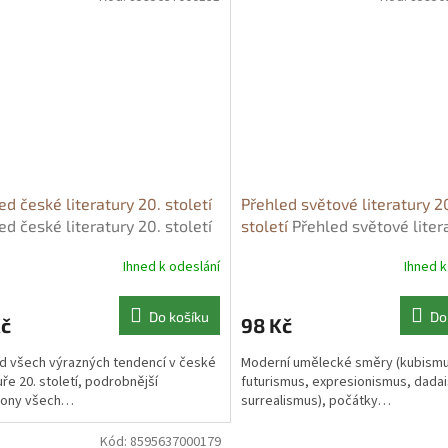
ed české literatury 20. století
Přehled světové literatury 2
ed české literatury 20. století
století
Přehled světové liter
dimír Prokop
20. století - Vladimír Prokop
Ihned k odeslání
Ihned k
Do košíku
Do
Kč
98 Kč
d všech výrazných tendencí v české
Moderní umělecké směry (kubismu
uře 20. století, podrobnější
futurismus, expresionismus, dada
lony všech…
surrealismus), počátky…
Kód:
8595637000179