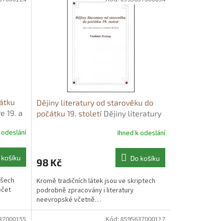
čátku
Dějiny literatury od starověku do
e 19. a
počátku 19. století
Dějiny literatury
r
od starověku do počátku 19. století
 odeslání
Ihned k odeslání
- Vladimír Prokop
 košíku
Do košíku
98 Kč
všech
Kromě tradičních látek jsou ve skriptech
očet
podrobně zpracovány i literatury
neevropské včetně…
37000155
Kód:
8595637000117