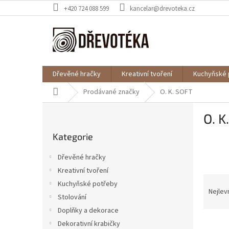
Přejít
+420 724 088 599
kancelar@drevoteka.cz
na
obsah
Dřevěné hračky
Kreativní tvoření
Kuchyňské 
Domů
Prodávané značky
O. K. SOFT
P
O. K
o
Přeskočit
s
Kategorie
kategorie
t
r
Dřevěné hračky
a
Kreativní tvoření
n
Ř
Kuchyňské potřeby
n
a
Nejlev
í
Stolování
z
p
Doplňky a dekorace
e
a
V
n
Dekorativní krabičky