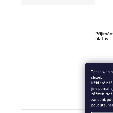
Z
á
p
a
t
Přijímám
í
platby
Tento web po
služeb.
Některé z tě
jiné pomáhaj
zážitek. Než
zařízení, po
povolíte, ne