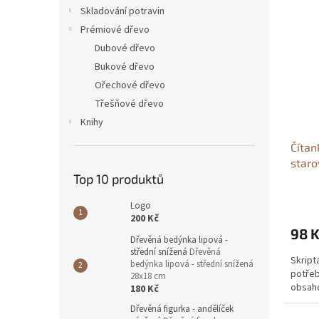
n
ý
í
Skladování potravin
e
p
p
Prémiové dřevo
l
i
r
Dubové dřevo
s
o
Bukové dřevo
p
d
Ořechové dřevo
r
u
o
k
Třešňové dřevo
d
t
Knihy
u
ů
Čítan
k
staro
t
Top 10 produktů
Čítan
ů
staro
Logo
Vladi
200 Kč
98 
Dřevěná bedýnka lipová -
střední snížená
Dřevěná
Skript
bedýnka lipová - střední snížená
potřeb
28x18 cm
obsaho
180 Kč
Dřevěná figurka - andělíček