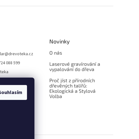
Novinky
O nás
lar
@
drevoteka.cz
724 088 599
Laserové gravírování a
vypalování do dřeva
teka
Proč jíst z přírodních
teka
dřevěných talířů:
Ekologická a Stylová
Souhlasím
Volba