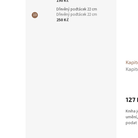
190 Kč
Dřevěný podtácek 22 cm
Dřevěný podtácek 22 cm
250 Kč
Kapit
Kapit
Vladi
127 
Kniha 
umění,
podat