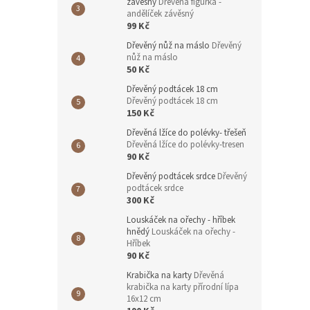
závěsný
Dřevěná figurka -
andělíček závěsný
99 Kč
Dřevěný nůž na máslo
Dřevěný
nůž na máslo
50 Kč
Dřevěný podtácek 18 cm
Dřevěný podtácek 18 cm
150 Kč
Dřevěná lžíce do polévky- třešeň
Dřevěná lžíce do polévky-tresen
90 Kč
Dřevěný podtácek srdce
Dřevěný
podtácek srdce
300 Kč
Louskáček na ořechy - hříbek
hnědý
Louskáček na ořechy -
Hříbek
90 Kč
Krabička na karty
Dřevěná
krabička na karty přírodní lípa
16x12 cm