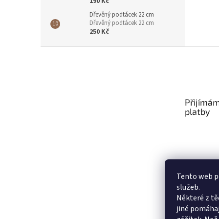
190 Kč
Dřevěný podtácek 22 cm
Dřevěný podtácek 22 cm
250 Kč
Z
á
p
a
t
Přijímám
í
platby
Tento web po
služeb.
Některé z tě
jiné pomáhaj