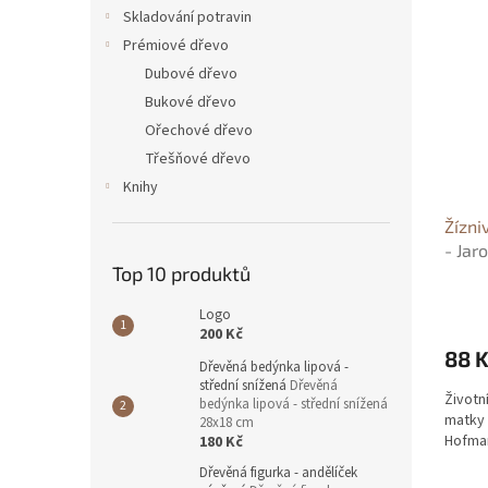
n
ý
í
Skladování potravin
e
p
p
Prémiové dřevo
l
i
r
Dubové dřevo
s
o
Bukové dřevo
p
d
Ořechové dřevo
r
u
o
k
Třešňové dřevo
d
t
Knihy
u
ů
Žízni
k
- Jar
t
Top 10 produktů
ů
Logo
200 Kč
88 
Dřevěná bedýnka lipová -
střední snížená
Dřevěná
Životn
bedýnka lipová - střední snížená
matky 
28x18 cm
Hofma
180 Kč
Dřevěná figurka - andělíček