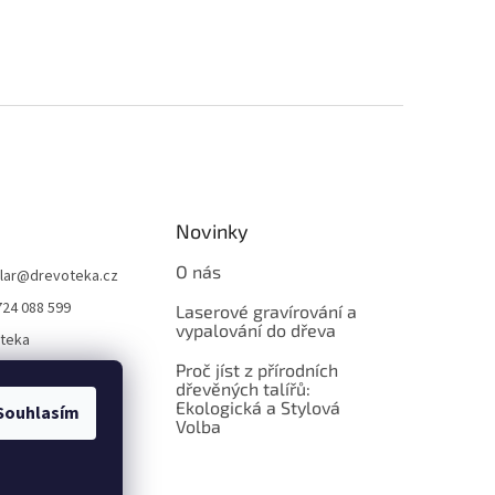
Novinky
O nás
lar
@
drevoteka.cz
724 088 599
Laserové gravírování a
vypalování do dřeva
teka
Proč jíst z přírodních
teka
dřevěných talířů:
Ekologická a Stylová
Souhlasím
Volba