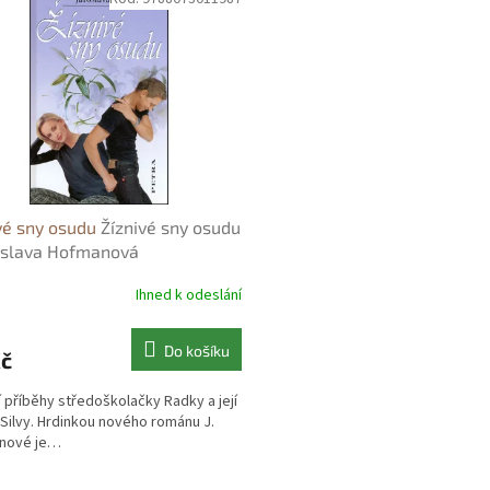
vé sny osudu
Žíznivé sny osudu
oslava Hofmanová
Ihned k odeslání
Do košíku
Kč
í příběhy středoškolačky Radky a její
Silvy. Hrdinkou nového románu J.
nové je…