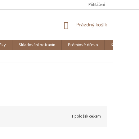
Přihlášení
NÁKUPNÍ
Prázdný košík
KOŠÍK
ičky
Skladování potravin
Prémiové dřevo
Knihy
1
položek celkem