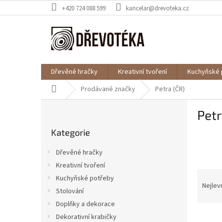
Přejít
+420 724 088 599
kancelar@drevoteka.cz
na
obsah
Dřevěné hračky
Kreativní tvoření
Kuchyňské 
Domů
Prodávané značky
Petra (ČR)
P
Petr
o
Přeskočit
s
Kategorie
kategorie
t
r
Dřevěné hračky
a
Kreativní tvoření
n
Ř
Kuchyňské potřeby
n
a
Nejlev
í
Stolování
z
p
Doplňky a dekorace
e
a
V
n
Dekorativní krabičky