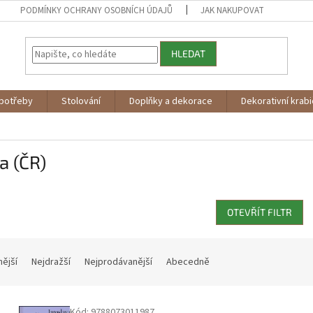
PODMÍNKY OCHRANY OSOBNÍCH ÚDAJŮ
JAK NAKUPOVAT
HLEDAT
potřeby
Stolování
Doplňky a dekorace
Dekorativní krab
a (ČR)
OTEVŘÍT FILTR
nější
Nejdražší
Nejprodávanější
Abecedně
Kód:
9788073011987