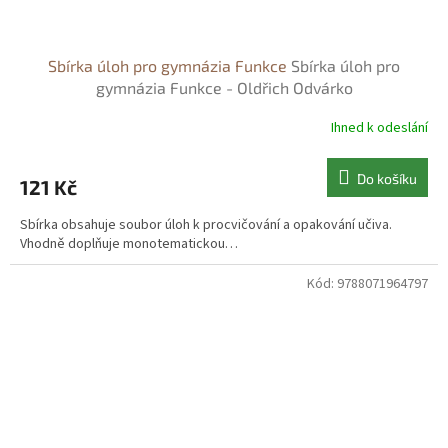
Sbírka úloh pro gymnázia Funkce
Sbírka úloh pro
gymnázia Funkce - Oldřich Odvárko
Ihned k odeslání
Do košíku
121 Kč
Sbírka obsahuje soubor úloh k procvičování a opakování učiva.
Vhodně doplňuje monotematickou…
Kód:
9788071964797