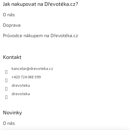
p
Jak nakupovat na Dřevotéka.cz?
i
s
O nás
u
Doprava
Průvodce nákupem na Dřevotéka.cz
Kontakt
kancelar
@
drevoteka.cz
+420 724 088 599
drevoteka
drevoteka
Novinky
O nás