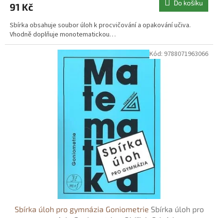
Do košíku
91 Kč
Sbírka obsahuje soubor úloh k procvičování a opakování učiva.
Vhodně doplňuje monotematickou…
Kód:
9788071963066
Sbírka úloh pro gymnázia Goniometrie
Sbírka úloh pro