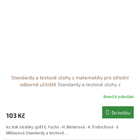
Standardy a testové úlohy z matematiky pro střední
odborná učiliště
Standardy a testové úlohy z
matematiky pro střední odborná učiliště - Eduard Fuchs
Ihned k odeslání
Do košíku
103 Kč
ks tisk stránky zpět E. Fuchs - H. Binterová - A. Fridrichová - V.
Miklasová Standardy a testové…