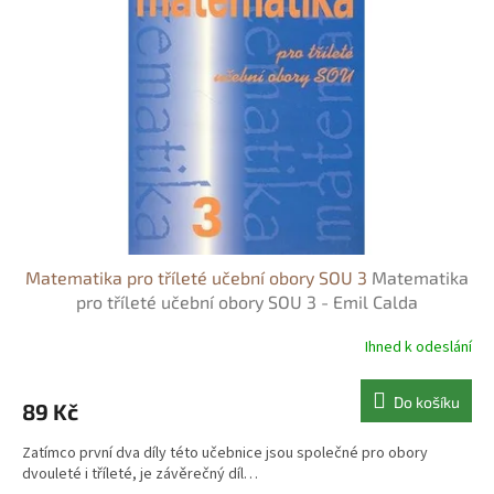
s
o
p
d
r
u
o
k
d
t
u
ů
k
t
ů
Matematika pro tříleté učební obory SOU 3
Matematika
pro tříleté učební obory SOU 3 - Emil Calda
Ihned k odeslání
Do košíku
89 Kč
Zatímco první dva díly této učebnice jsou společné pro obory
dvouleté i tříleté, je závěrečný díl…