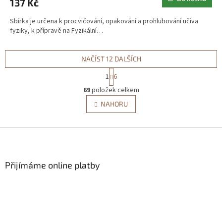
137 Kč
Sbírka je určena k procvičování, opakování a prohlubování učiva
fyziky, k přípravě na Fyzikální…
NAČÍST 12 DALŠÍCH
S
1
6
t
O
r
69
položek celkem
v
á
l
NAHORU
n
á
k
d
o
v
Z
a
á
c
á
n
í
p
í
p
a
Přijímáme online platby
r
t
v
í
k
y
v
ý