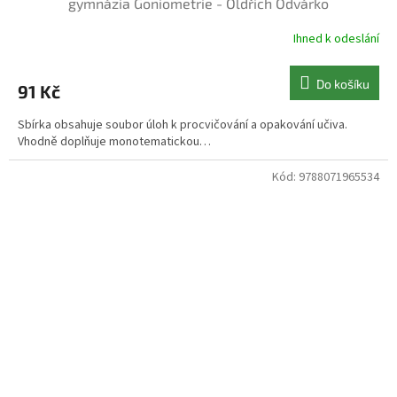
gymnázia Goniometrie - Oldřich Odvárko
Ihned k odeslání
Do košíku
91 Kč
Sbírka obsahuje soubor úloh k procvičování a opakování učiva.
Vhodně doplňuje monotematickou…
Kód:
9788071965534