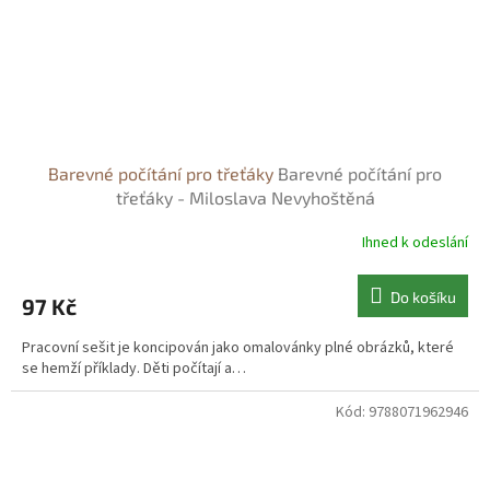
Barevné počítání pro třeťáky
Barevné počítání pro
třeťáky - Miloslava Nevyhoštěná
Ihned k odeslání
Do košíku
97 Kč
Pracovní sešit je koncipován jako omalovánky plné obrázků, které
se hemží příklady. Děti počítají a…
Kód:
9788071962946