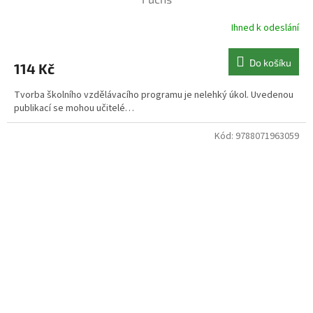
Ihned k odeslání
Do košíku
114 Kč
Tvorba školního vzdělávacího programu je nelehký úkol. Uvedenou
publikací se mohou učitelé…
Kód:
9788071963059