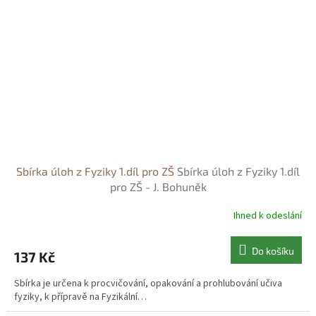
Sbírka úloh z Fyziky 1.díl pro ZŠ
Sbírka úloh z Fyziky 1.díl
pro ZŠ - J. Bohuněk
Ihned k odeslání
Do košíku
137 Kč
Sbírka je určena k procvičování, opakování a prohlubování učiva
fyziky, k přípravě na Fyzikální…