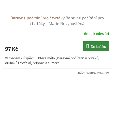
Barevné počítání pro čtvrťáky
Barevné počítání pro
čtvrťáky - Marie Nevyhoštěná
Ihned k odeslání
Do košíku
97 Kč
Vzhledem k úspěchu, které mělo „barevné počítání“ u prváků,
druháků i třeťáků, připravila autorka…
Kód:
9788071964339