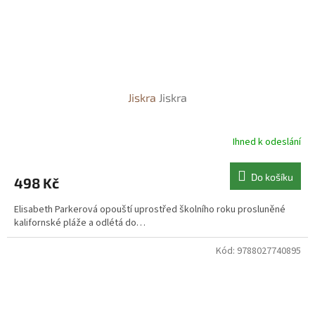
Jiskra
Jiskra
Ihned k odeslání
Do košíku
498 Kč
Elisabeth Parkerová opouští uprostřed školního roku prosluněné
kalifornské pláže a odlétá do…
Kód:
9788027740895