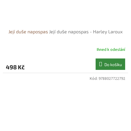
Její duše napospas
Její duše napospas - Harley Laroux
Ihned k odeslání
Do košíku
498 Kč
Kód:
9788027722792