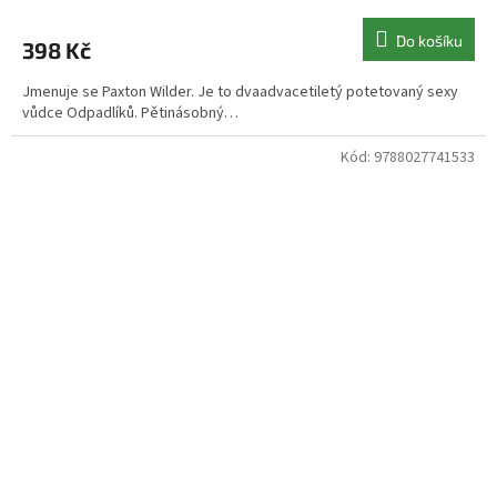
Do košíku
398 Kč
Jmenuje se Paxton Wilder. Je to dvaadvacetiletý potetovaný sexy
vůdce Odpadlíků. Pětinásobný…
Kód:
9788027741533