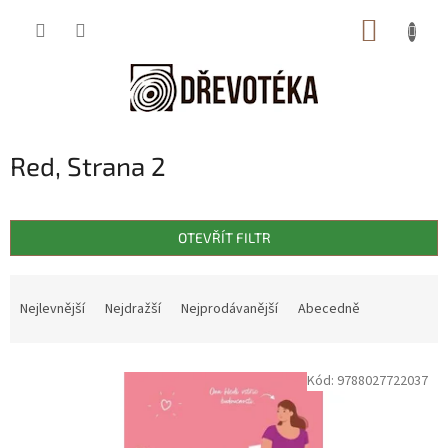
Přejít
NÁKUP
na
obsah
KOŠÍK
Red
, Strana 2
OTEVŘÍT FILTR
Ř
a
Nejlevnější
Nejdražší
Nejprodávanější
Abecedně
z
e
V
n
Kód:
9788027722037
ý
í
p
p
i
r