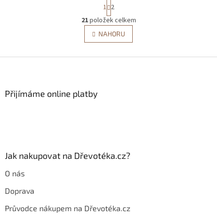
S
1
2
t
r
21
položek celkem
O
á
v
NAHORU
n
l
k
á
o
v
Z
d
á
a
á
n
c
p
í
í
a
Přijímáme online platby
p
t
r
í
v
k
y
v
ý
Jak nakupovat na Dřevotéka.cz?
p
i
O nás
s
u
Doprava
Průvodce nákupem na Dřevotéka.cz