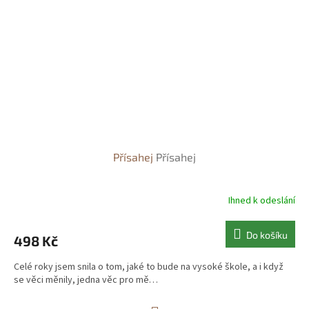
Přísahej
Přísahej
Ihned k odeslání
Do košíku
498 Kč
Celé roky jsem snila o tom, jaké to bude na vysoké škole, a i když
se věci měnily, jedna věc pro mě…