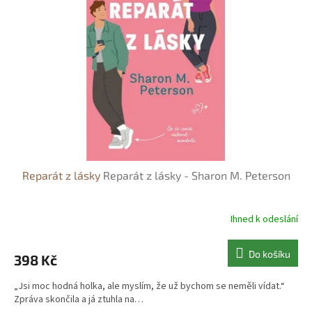
s
o
p
d
r
u
o
k
d
t
u
ů
k
t
ů
Reparát z lásky
Reparát z lásky - Sharon M. Peterson
Ihned k odeslání
Do košíku
398 Kč
„Jsi moc hodná holka, ale myslím, že už bychom se neměli vídat.“
Zpráva skončila a já ztuhla na…