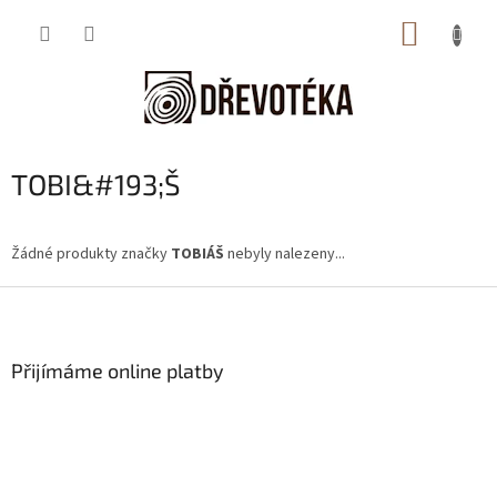
Přejít
NÁKUP
na
obsah
KOŠÍK
TOBI&#193;Š
Žádné produkty značky
TOBIÁŠ
nebyly nalezeny...
Z
á
p
a
Přijímáme online platby
t
í