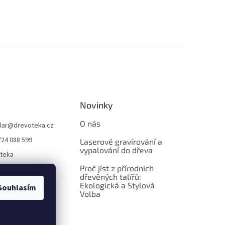
Novinky
O nás
lar
@
drevoteka.cz
724 088 599
Laserové gravírování a
vypalování do dřeva
teka
Proč jíst z přírodních
teka
dřevěných talířů:
Ekologická a Stylová
Souhlasím
Volba