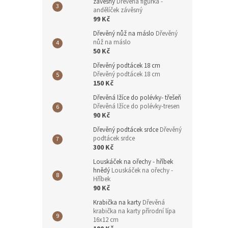
závěsný
Dřevěná figurka -
andělíček závěsný
99 Kč
Dřevěný nůž na máslo
Dřevěný
nůž na máslo
50 Kč
Dřevěný podtácek 18 cm
Dřevěný podtácek 18 cm
150 Kč
Dřevěná lžíce do polévky- třešeň
Dřevěná lžíce do polévky-tresen
90 Kč
Dřevěný podtácek srdce
Dřevěný
podtácek srdce
300 Kč
Louskáček na ořechy - hříbek
hnědý
Louskáček na ořechy -
Hříbek
90 Kč
Krabička na karty
Dřevěná
krabička na karty přírodní lípa
16x12 cm