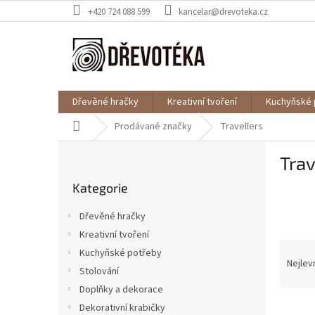
Přejít
+420 724 088 599
kancelar@drevoteka.cz
na
obsah
Dřevěné hračky
Kreativní tvoření
Kuchyňské 
Domů
Prodávané značky
Travellers
P
Trav
o
Přeskočit
s
Kategorie
kategorie
t
r
Dřevěné hračky
a
Kreativní tvoření
n
Ř
Kuchyňské potřeby
n
a
Nejlev
í
Stolování
z
p
Doplňky a dekorace
e
a
V
n
Dekorativní krabičky