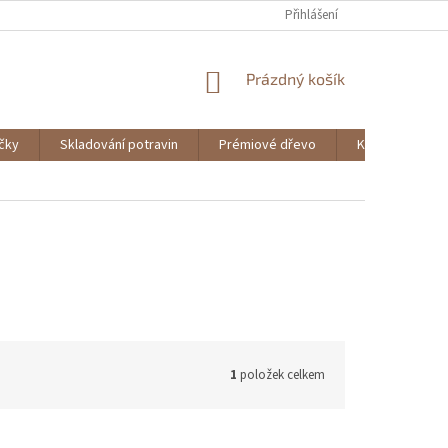
Přihlášení
NÁKUPNÍ
Prázdný košík
KOŠÍK
ičky
Skladování potravin
Prémiové dřevo
Knihy
1
položek celkem