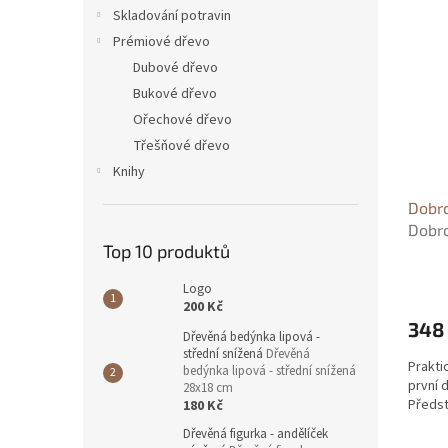
n
ý
í
Skladování potravin
e
p
p
Prémiové dřevo
l
i
r
Dubové dřevo
s
o
Bukové dřevo
p
d
Ořechové dřevo
r
u
o
k
Třešňové dřevo
d
t
Knihy
u
ů
Dobr
k
Dobro
t
Top 10 produktů
Hejlo
ů
Logo
200 Kč
348
Dřevěná bedýnka lipová -
střední snížená
Dřevěná
Prakti
bedýnka lipová - střední snížená
první 
28x18 cm
Předst
180 Kč
Dřevěná figurka - andělíček