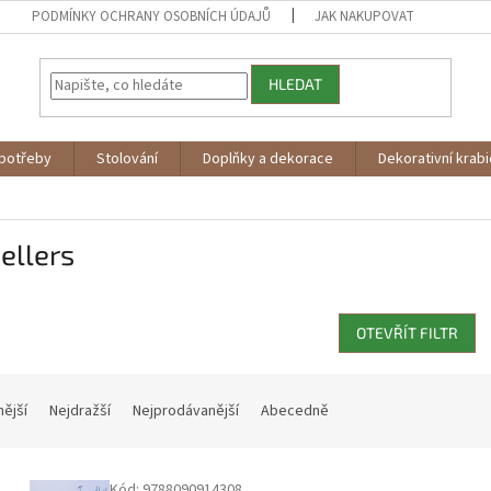
PODMÍNKY OCHRANY OSOBNÍCH ÚDAJŮ
JAK NAKUPOVAT
HLEDAT
potřeby
Stolování
Doplňky a dekorace
Dekorativní krab
ellers
OTEVŘÍT FILTR
nější
Nejdražší
Nejprodávanější
Abecedně
Kód:
9788090914308