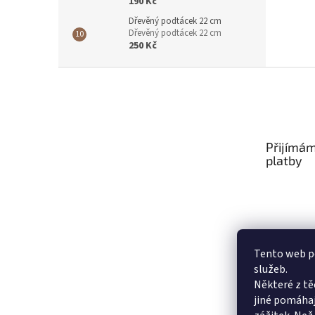
190 Kč
Dřevěný podtácek 22 cm
Dřevěný podtácek 22 cm
250 Kč
Z
á
p
a
t
Přijímám
í
platby
Tento web po
služeb.
Některé z tě
jiné pomáhaj