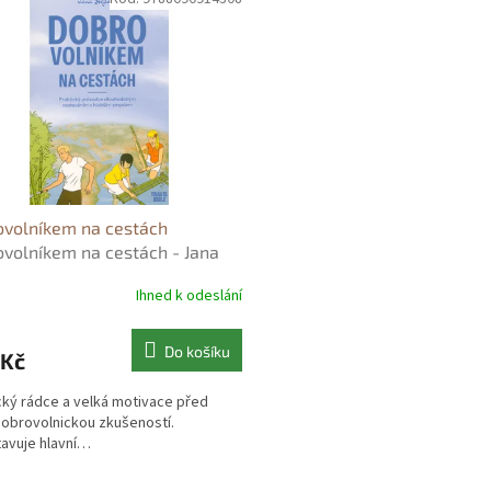
ovolníkem na cestách
volníkem na cestách - Jana
vá
Ihned k odeslání
Do košíku
 Kč
cký rádce a velká motivace před
dobrovolnickou zkušeností.
avuje hlavní…