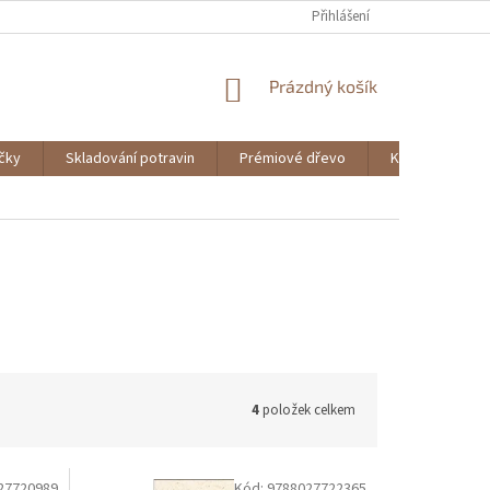
Přihlášení
NÁKUPNÍ
Prázdný košík
KOŠÍK
ičky
Skladování potravin
Prémiové dřevo
Knihy
4
položek celkem
27720989
Kód:
9788027722365