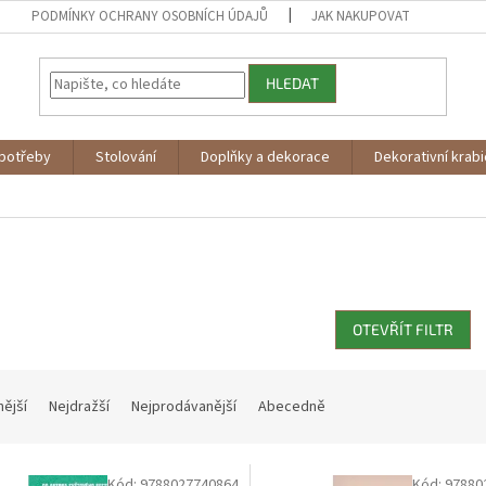
PODMÍNKY OCHRANY OSOBNÍCH ÚDAJŮ
JAK NAKUPOVAT
HLEDAT
potřeby
Stolování
Doplňky a dekorace
Dekorativní krab
OTEVŘÍT FILTR
nější
Nejdražší
Nejprodávanější
Abecedně
Kód:
9788027740864
Kód:
97880