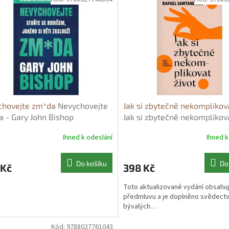
chovejte zm*da
Nevychovejte
Jak si zbytečně nekomplikova
 - Gary John Bishop
Jak si zbytečně nekomplikova
- Rafael Santandreu
Ihned k odeslání
Ihned k
Do košíku
Do
 Kč
398 Kč
Toto aktualizované vydání obsahu
předmluvu a je doplněno svědectv
bývalých…
Kód:
9788027761043