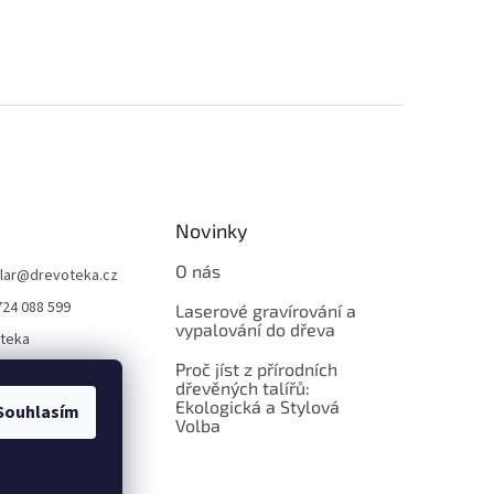
Novinky
O nás
lar
@
drevoteka.cz
724 088 599
Laserové gravírování a
vypalování do dřeva
teka
Proč jíst z přírodních
teka
dřevěných talířů:
Ekologická a Stylová
Souhlasím
Volba