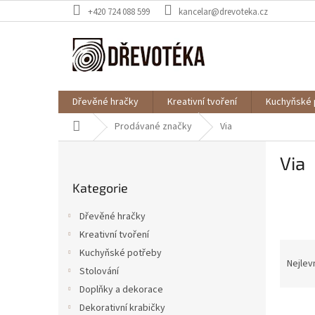
Přejít
+420 724 088 599
kancelar@drevoteka.cz
na
obsah
Dřevěné hračky
Kreativní tvoření
Kuchyňské 
Domů
Prodávané značky
Via
P
Via
o
Přeskočit
s
Kategorie
kategorie
t
r
Dřevěné hračky
a
Kreativní tvoření
n
Ř
Kuchyňské potřeby
n
a
Nejlev
í
Stolování
z
p
Doplňky a dekorace
e
a
V
n
Dekorativní krabičky