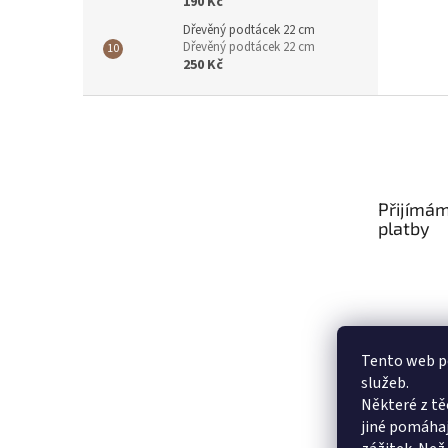
190 Kč
Dřevěný podtácek 22 cm
Dřevěný podtácek 22 cm
250 Kč
Z
á
p
a
t
Přijímám
í
platby
Tento web po
služeb.
Některé z tě
jiné pomáhaj