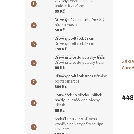
závěsný
Dřevěná figurka -
andělíček závěsný
99 Kč
Dřevěný nůž na máslo
Dřevěný
nůž na máslo
50 Kč
Dřevěný podtácek 18 cm
Dřevěný podtácek 18 cm
150 Kč
Dřevěná lžíce do polévky- třešeň
Zákla
Dřevěná lžíce do polévky-tresen
čaro
90 Kč
dobro
Dřevěný podtácek srdce
Dřevěný
podtácek srdce
300 Kč
Louskáček na ořechy - hříbek
448
hnědý
Louskáček na ořechy -
Hříbek
90 Kč
Krabička na karty
Dřevěná
krabička na karty přírodní lípa
16x12 cm