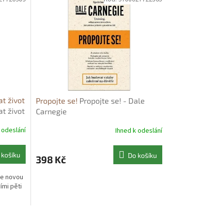
t život
Propojte se!
Propojte se! - Dale
t život
Carnegie
 odeslání
Ihned k odeslání
 košíku
Do košíku
398 Kč
je novou
ími pěti