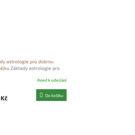
dy astrologie pro dobrou
dějku
Základy astrologie pro
u čarodějku - Lindsay Squire
Ihned k odeslání
Do košíku
 Kč
O
v
l
á
d