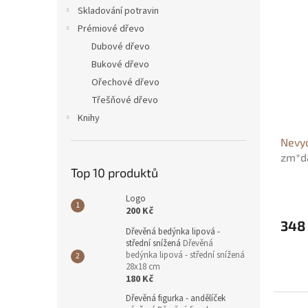
n
ý
í
Skladování potravin
e
p
p
Prémiové dřevo
l
i
r
Dubové dřevo
s
o
Bukové dřevo
p
d
Ořechové dřevo
r
u
o
k
Třešňové dřevo
d
t
Knihy
u
ů
Nevy
k
zm*da
t
Top 10 produktů
ů
Logo
200 Kč
348
Dřevěná bedýnka lipová -
střední snížená
Dřevěná
bedýnka lipová - střední snížená
28x18 cm
180 Kč
Dřevěná figurka - andělíček