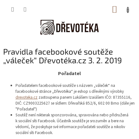
Přejít
NÁKUP
na
obsah
KOŠÍK
Pravidla facebookové soutěže
„váleček“ Dřevotéka.cz 3. 2. 2019
Pořadatel
Pořadatelem facebookové soutěže s názvem „váleček“ na
facebookové stránce „Dřevotéka“ je eshop s dřevěnými výrobky
drevoteka.cz
zastoupena panem Lukášem Izaiášem IČO: 87355116,
DIČ: CZ9003225627 se sídlem: Dřevařská 852/6, 602 00 Brno (dále jen
"Pořadatel")
Soutěž není nikterak sponzorována, spravována nebo přidružená
k sociální síti Facebook. Účastník soutěže je srozuměn a bere na
vědomí, že poskytuje své informace pořadateli soutěže a nikoliv
sociální síti Facebook.