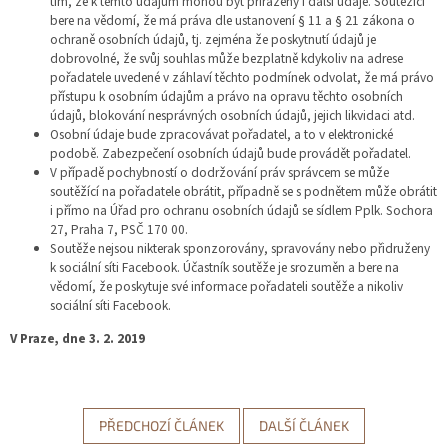
tím, že k těmto údajům mohou být přiřazeny i další údaje. Soutěžící
bere na vědomí, že má práva dle ustanovení § 11 a § 21 zákona o
ochraně osobních údajů, tj. zejména že poskytnutí údajů je
dobrovolné, že svůj souhlas může bezplatně kdykoliv na adrese
pořadatele uvedené v záhlaví těchto podmínek odvolat, že má právo
přístupu k osobním údajům a právo na opravu těchto osobních
údajů, blokování nesprávných osobních údajů, jejich likvidaci atd.
Osobní údaje bude zpracovávat pořadatel, a to v elektronické
podobě. Zabezpečení osobních údajů bude provádět pořadatel.
V případě pochybností o dodržování práv správcem se může
soutěžící na pořadatele obrátit, případně se s podnětem může obrátit
i přímo na Úřad pro ochranu osobních údajů se sídlem Pplk. Sochora
27, Praha 7, PSČ 170 00.
Soutěže nejsou nikterak sponzorovány, spravovány nebo přidruženy
k sociální síti Facebook. Účastník soutěže je srozuměn a bere na
vědomí, že poskytuje své informace pořadateli soutěže a nikoliv
sociální síti Facebook.
V Praze, dne 3. 2. 2019
PŘEDCHOZÍ ČLÁNEK
DALŠÍ ČLÁNEK