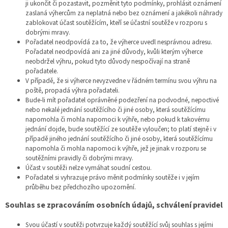
ji ukončit či pozastavit, pozměnit tyto podmínky, prohlásit oznámení
zaslaná výhercům za neplatná nebo bez oznámení a jakékoli náhrady
zablokovat účast soutěžícím, kteří se účastní soutěže v rozporu s
dobrými mravy.
Pořadatel neodpovídá za to, že výherce uvedl nesprávnou adresu.
Pořadatel neodpovídá ani za jiné důvody, kvůli kterým výherce
neobdržel výhru, pokud tyto důvody nespočívají na straně
pořadatele.
V případě, že si výherce nevyzvedne v řádném termínu svou výhru na
poště, propadá výhra pořadateli.
Bude-li mít pořadatel oprávněné podezření na podvodné, nepoctivé
nebo nekalé jednání soutěžícího či jiné osoby, která soutěžícímu
napomohla či mohla napomoci k výhře, nebo pokud k takovému
jednání dojde, bude soutěžící ze soutěže vyloučen; to platí stejně i v
případě jiného jednání soutěžícího či jiné osoby, která soutěžícímu
napomohla či mohla napomoci k výhře, jež je jinak v rozporu se
soutěžními pravidly či dobrými mravy.
Účast v soutěži nelze vymáhat soudní cestou.
Pořadatel si vyhrazuje právo měnit podmínky soutěže i v jejím
průběhu bez předchozího upozornění.
Souhlas se zpracováním osobních údajů, schválení pravidel
Svou účastí v soutěži potvrzuje každý soutěžící svůj souhlas s jejími