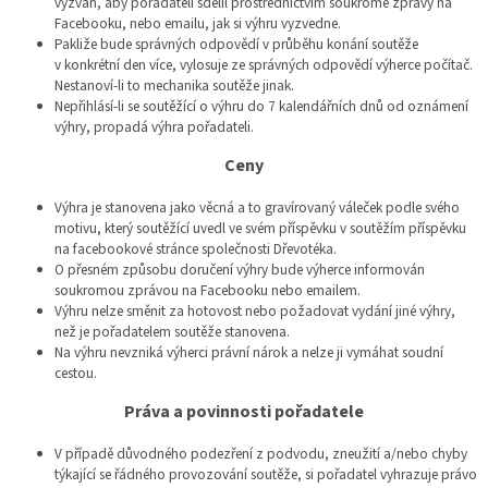
vyzván, aby pořadateli sdělil prostřednictvím soukromé zprávy na
Facebooku, nebo emailu, jak si výhru vyzvedne.
Pakliže bude správných odpovědí v průběhu konání soutěže
v konkrétní den více, vylosuje ze správných odpovědí výherce počítač.
Nestanoví-li to mechanika soutěže jinak.
Nepřihlásí-li se soutěžící o výhru do 7 kalendářních dnů od oznámení
výhry, propadá výhra pořadateli.
Ceny
Výhra je stanovena jako věcná a to gravírovaný váleček podle svého
motivu, který soutěžící uvedl ve svém příspěvku v soutěžím příspěvku
na facebookové stránce společnosti Dřevotéka.
O přesném způsobu doručení výhry bude výherce informován
soukromou zprávou na Facebooku nebo emailem.
Výhru nelze směnit za hotovost nebo požadovat vydání jiné výhry,
než je pořadatelem soutěže stanovena.
Na výhru nevzniká výherci právní nárok a nelze ji vymáhat soudní
cestou.
Práva a povinnosti pořadatele
V případě důvodného podezření z podvodu, zneužití a/nebo chyby
týkající se řádného provozování soutěže, si pořadatel vyhrazuje právo