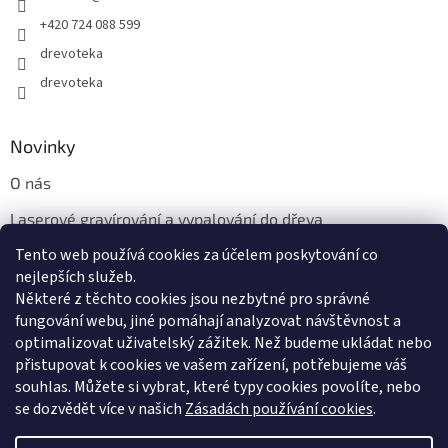
+420 724 088 599
drevoteka
drevoteka
Novinky
O nás
Laserové gravírování a vypalování do dřeva
Tento web používá cookies za účelem poskytování co
Proč jíst z přírodních dřevěných talířů: Ekologická a Stylová
Volba
nejlepších služeb.
Některé z těchto cookies jsou nezbytné pro správné
fungování webu, jiné pomáhají analyzovat návštěvnost a
optimalizovat uživatelský zážitek. Než budeme ukládat nebo
přistupovat k cookies ve vašem zařízení, potřebujeme váš
souhlas. Můžete si vybrat, které typy cookies povolíte, nebo
se dozvědět více v našich
Zásadách používání cookies
.
Vytvořil Shoptet