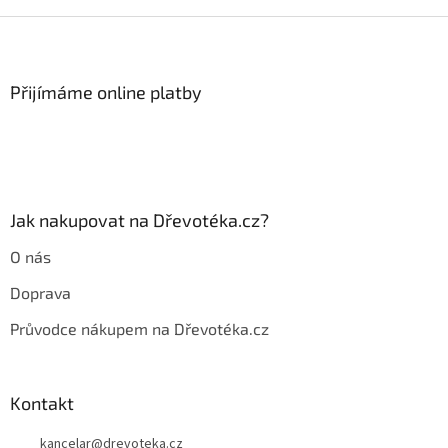
Z
á
p
a
Přijímáme online platby
t
í
Jak nakupovat na Dřevotéka.cz?
O nás
Doprava
Průvodce nákupem na Dřevotéka.cz
Kontakt
kancelar
@
drevoteka.cz