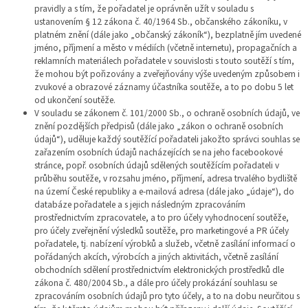
pravidly a s tím, že pořadatel je oprávněn užít v souladu s
ustanovením § 12 zákona č. 40/1964 Sb., občanského zákoníku, v
platném znění (dále jako „občanský zákoník“), bezplatně jím uvedené
jméno, příjmení a město v médiích (včetně internetu), propagačních a
reklamních materiálech pořadatele v souvislosti s touto soutěží s tím,
že mohou být pořizovány a zveřejňovány výše uvedeným způsobem i
zvukové a obrazové záznamy účastníka soutěže, a to po dobu 5 let
od ukončení soutěže.
V souladu se zákonem č. 101/2000 Sb., o ochraně osobních údajů, ve
znění pozdějších předpisů (dále jako „zákon o ochraně osobních
údajů“), uděluje každý soutěžící pořadateli jakožto správci souhlas se
zařazením osobních údajů nacházejících se na jeho facebookové
stránce, popř. osobních údajů sdělených soutěžícím pořadateli v
průběhu soutěže, v rozsahu jméno, příjmení, adresa trvalého bydliště
na území České republiky a e-mailová adresa (dále jako „údaje“), do
databáze pořadatele a s jejich následným zpracováním
prostřednictvím zpracovatele, a to pro účely vyhodnocení soutěže,
pro účely zveřejnění výsledků soutěže, pro marketingové a PR účely
pořadatele, tj. nabízení výrobků a služeb, včetně zasílání informací o
pořádaných akcích, výrobcích a jiných aktivitách, včetně zasílání
obchodních sdělení prostřednictvím elektronických prostředků dle
zákona č. 480/2004 Sb., a dále pro účely prokázání souhlasu se
zpracováním osobních údajů pro tyto účely, a to na dobu neurčitou s