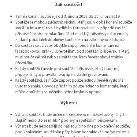
Jak soutěžit
Termín konání soutěže je od 3. února 2019 do 10. února 2019
Soutěže se mohou zúčastnit všichni, kteří jsou v době konání soutěže
starší 18 let a mají trvalé bydliště v Evropské unii, v případě zaslání
příspěvků osobami mladšími 18 let musí být příspěvky nebo emaily
zaslané pořadateli doplněny kontaktem na zákonného zástupce.
Do soutěže se uživatel obvykle zapojí přidáním komentáře na
facebookovou stránku „Dřevotéka“, pod soutěžní příspěvek, a který
musí současně být nebo se stát fanouškem facebookové stránky
Dřevotéka.
Každý soutěžící uvede pod soutěžní příspěvek, který bude mít
připojená i tyto pravidla, svůj tip na vlastní gravírování.
Každý soutěžící, se může zapojit pouze jednou (není-li výslovně
uvedeno jinak). Obvykle přidáním pouze jednoho komentáře, který
může v průběhu soutěžního týdne kdykoliv upravit.
Výherci
Výherce soutěže bude určen dle celkového množství uveřejněných
„lajků“ nebo „to se mi líbí“ pod svým soutěžním příspěvkem.
Výherce bude nejpozději do následujícího dne po skončení soutěže,
pod konkrétním soutěžním příspěvkem kontaktován pořadatelem a